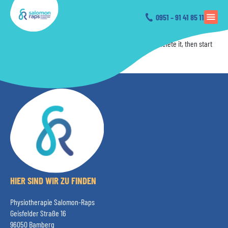
Hello world!
0951 – 91 41 85 11
17. Januar 2023
Welcome to WordPress. This is your first post. Edit or delete it, then start
writing!
HIER SIND WIR ZU FINDEN
Physiotherapie Salomon-Raps
Geisfelder Straße 16
96050 Bamberg