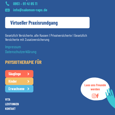
0951 – 91 41 85 11
info@salomon-raps.de
Virtueller Praxisrundgang
Gesetzlich Versicherte, alle Kassen I Privatversicherte I Gesetzlich
Versicherte mit Zusatzversicherung
Impressum
Datenschutzerklärung
PHYSIOTHERAPIE FÜR
Säuglinge
Kinder
Lass uns Freunde
Erwachsene
werden
VITA
LEISTUNGEN
KONTAKT